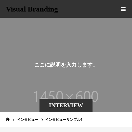
Visual Branding
こ
こ
に
説
明
を
入
力
し
ま
す
。
INTERVIEW
インタビュー
インタビューサンプル4